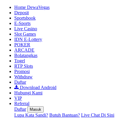
Home DewaVegas
Deposit
Sportsbook
E-Sports
Live Casino
Slot Games
IDN E-Lottery
POKER
ARCADE
Bolatangkas
Togel
RTP Slots
Promosi
Withdraw
Daftar
Download Android
Hubungi Kami
VIP
Referral
Daftar
Masuk
Lupa Kata Sandi?
Butuh Bantuan?
Live Chat Di Sini