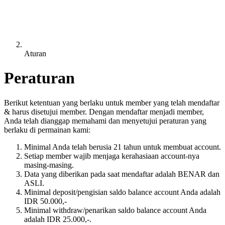
Aturan
Peraturan
Berikut ketentuan yang berlaku untuk member yang telah mendaftar
& harus disetujui member. Dengan mendaftar menjadi member,
Anda telah dianggap memahami dan menyetujui peraturan yang
berlaku di permainan kami:
Minimal Anda telah berusia 21 tahun untuk membuat account.
Setiap member wajib menjaga kerahasiaan account-nya
masing-masing.
Data yang diberikan pada saat mendaftar adalah BENAR dan
ASLI.
Minimal deposit/pengisian saldo balance account Anda adalah
IDR 50.000,-
Minimal withdraw/penarikan saldo balance account Anda
adalah IDR 25.000,-.