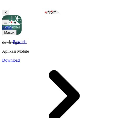
✕
Daftar
Masuk
Beranda
dewavegas
Aplikasi Mobile
Download