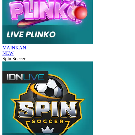
MAINKAN
NEW
Spin Soccer