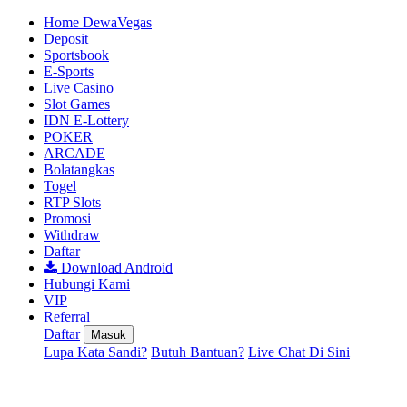
Home DewaVegas
Deposit
Sportsbook
E-Sports
Live Casino
Slot Games
IDN E-Lottery
POKER
ARCADE
Bolatangkas
Togel
RTP Slots
Promosi
Withdraw
Daftar
Download Android
Hubungi Kami
VIP
Referral
Daftar
Masuk
Lupa Kata Sandi?
Butuh Bantuan?
Live Chat Di Sini