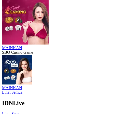
MAINKAN
SBO Casino Game
MAINKAN
Lihat Semua
IDNLive
Lihat Semua