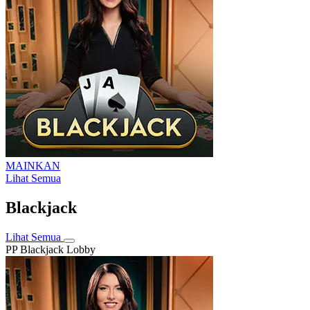
MAINKAN
Lihat Semua
Blackjack
Lihat Semua
PP Blackjack Lobby