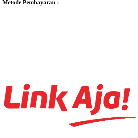
Metode Pembayaran :