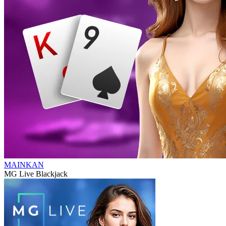
MAINKAN
MG Live Blackjack