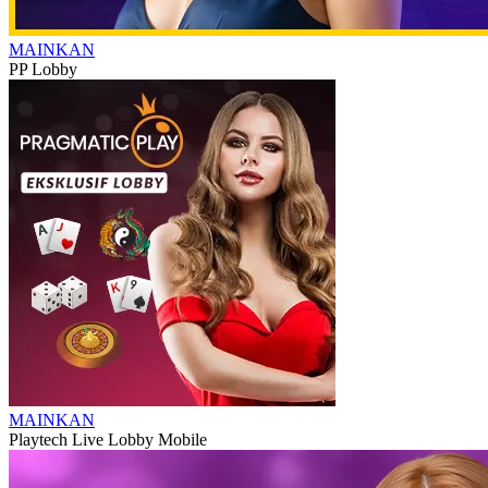
MAINKAN
PP Lobby
MAINKAN
Playtech Live Lobby Mobile