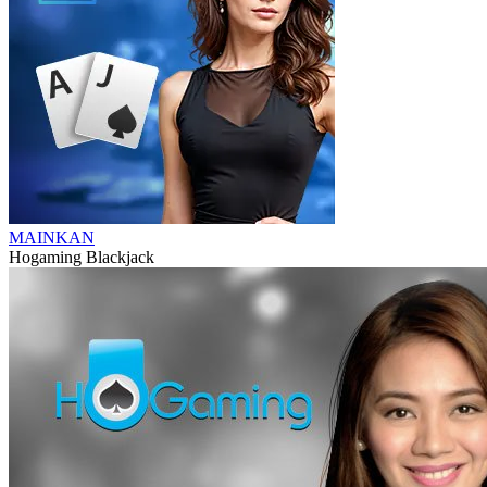
MAINKAN
Hogaming Blackjack