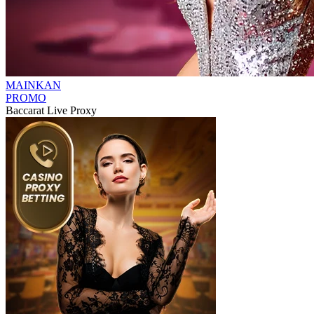
MAINKAN
PROMO
Baccarat Live Proxy