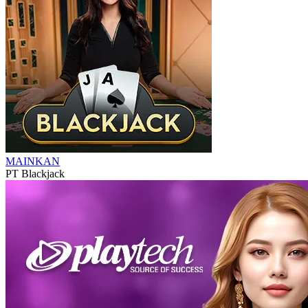
MAINKAN
PT Blackjack