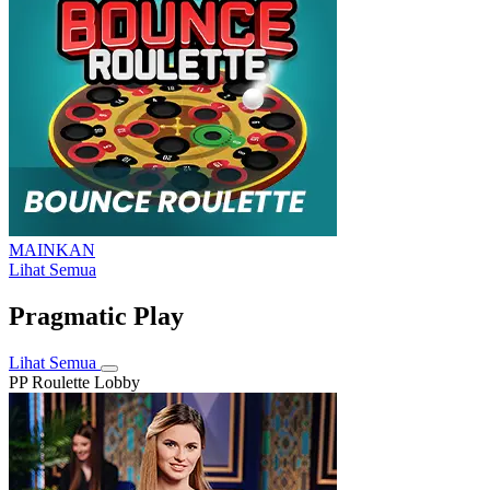
MAINKAN
Lihat Semua
Pragmatic Play
Lihat Semua
PP Roulette Lobby